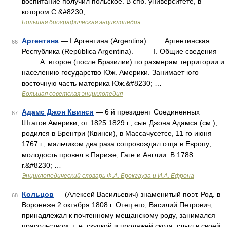
воспитание получил польское. В спб. университете, в
котором С.&#8230; …
Большая биографическая энциклопедия
Аргентина
— I Аргентина (Argentina) Аргентинская
66
Республика (República Argentina). I. Общие сведения
А. второе (после Бразилии) по размерам территории и
населению государство Юж. Америки. Занимает юго
восточную часть материка Юж.&#8230; …
Большая советская энциклопедия
Адамс Джон Квинси
— 6 й президент Соединенных
67
Штатов Америки, от 1825 1829 г., сын Джона Адамса (см.),
родился в Брентри (Квинси), в Массачусетсе, 11 го июня
1767 г., мальчиком два раза сопровождал отца в Европу;
молодость провел в Париже, Гаге и Англии. В 1788
г.&#8230; …
Энциклопедический словарь Ф.А. Брокгауза и И.А. Ефрона
Кольцов
— (Алексей Васильевич) знаменитый поэт. Род. в
68
Воронеже 2 октября 1808 г. Отец его, Василий Петрович,
принадлежал к почтенному мещанскому роду, занимался
прасольством, т. е. скупкой и продажей скота, слыл в своей