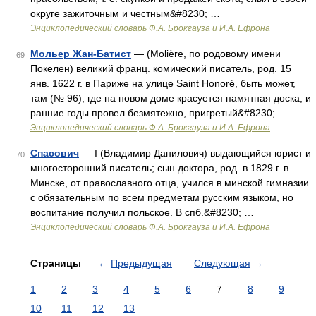
округе зажиточным и честным&#8230; …
Энциклопедический словарь Ф.А. Брокгауза и И.А. Ефрона
Мольер Жан-Батист
— (Molière, по родовому имени
69
Покелен) великий франц. комический писатель, род. 15
янв. 1622 г. в Париже на улице Saint Honoré, быть может,
там (№ 96), где на новом доме красуется памятная доска, и
ранние годы провел безмятежно, пригретый&#8230; …
Энциклопедический словарь Ф.А. Брокгауза и И.А. Ефрона
Спасович
— I (Владимир Данилович) выдающийся юрист и
70
многосторонний писатель; сын доктора, род. в 1829 г. в
Минске, от православного отца, учился в минской гимназии
с обязательным по всем предметам русским языком, но
воспитание получил польское. В спб.&#8230; …
Энциклопедический словарь Ф.А. Брокгауза и И.А. Ефрона
Страницы
←
Предыдущая
Следующая
→
1
2
3
4
5
6
7
8
9
10
11
12
13