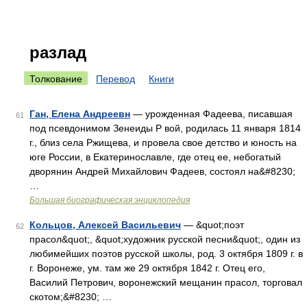
разлад
Толкование
Перевод
Книги
Ган, Елена Андреевн
— урожденная Фадеева, писавшая
61
под псевдонимом Зенеиды Р вой, родилась 11 января 1814
г., близ села Ржищева, и провела свое детство и юность на
юге России, в Екатеринославле, где отец ее, небогатый
дворянин Андрей Михайлович Фадеев, состоял на&#8230;
…
Большая биографическая энциклопедия
Кольцов, Алексей Васильевич
— &quot;поэт
62
прасол&quot;, &quot;художник русской песни&quot;, один из
любимейших поэтов русской школы, род. 3 октября 1809 г. в
г. Воронеже, ум. там же 29 октября 1842 г. Отец его,
Василий Петрович, воронежский мещанин прасол, торговал
скотом;&#8230; …