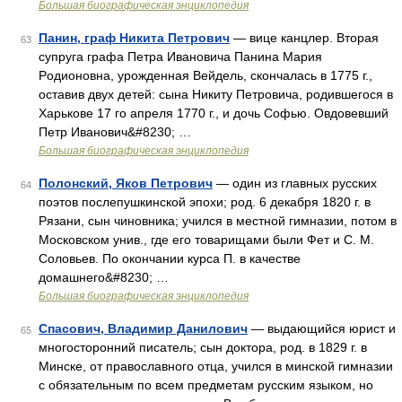
Большая биографическая энциклопедия
Панин, граф Никита Петрович
— вице канцлер. Вторая
63
супруга графа Петра Ивановича Панина Мария
Poдионовна, урожденная Вейдель, скончалась в 1775 г.,
оставив двух детей: сына Никиту Петровича, родившегося в
Харькове 17 го апреля 1770 г., и дочь Софью. Овдовевший
Петр Иванович&#8230; …
Большая биографическая энциклопедия
Полонский, Яков Петрович
— один из главных русских
64
поэтов послепушкинской эпохи; род. 6 декабря 1820 г. в
Рязани, сын чиновника; учился в местной гимназии, потом в
Московском унив., где его товарищами были Фет и С. М.
Соловьев. По окончании курса П. в качестве
домашнего&#8230; …
Большая биографическая энциклопедия
Спасович, Владимир Данилович
— выдающийся юрист и
65
многосторонний писатель; сын доктора, род. в 1829 г. в
Минске, от православного отца, учился в минской гимназии
с обязательным по всем предметам русским языком, но